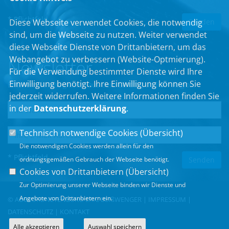
* Pflichtfeld
Diese Webseite verwendet Cookies, die notwendig
sind, um die Webseite zu nutzen. Weiter verwendet
diese Webseite Dienste von Drittanbietern, um das
Webangebot zu verbessern (Website-Optmierung).
Newsletter
Für die Verwendung bestimmter Dienste wird Ihre
Einwilligung benötigt. Ihre Einwilligung können Sie
Erhalten Sie Neuigkeiten aus dem Landtag und der Region.
jederzeit widerrufen. Weitere Informationen finden Sie
in der
Datenschutzerklärung
.
Technisch notwendige Cookies (
Übersicht
)
Die notwendigen Cookies werden allein für den
* Pflichtfeld
ordnungsgemäßen Gebrauch der Webseite benötigt.
Cookies von Drittanbietern (
Übersicht
)
Zur Optimierung unserer Webseite binden wir Dienste und
Angebote von Drittanbietern ein.
© ABGEORDNETENBÜRO ERIC BEIßWENGER |
IMPRESSUM
|
DATENSCHUTZ
|
KONTAKT
Alle akzeptieren
Auswahl speichern