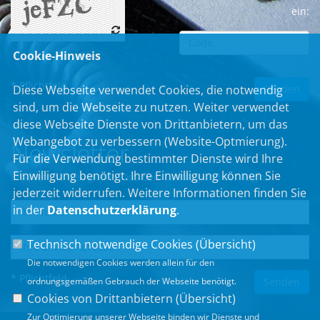
ein:
Cookie-Hinweis
* Pflichtfeld
Diese Webseite verwendet Cookies, die notwendig
sind, um die Webseite zu nutzen. Weiter verwendet
diese Webseite Dienste von Drittanbietern, um das
Webangebot zu verbessern (Website-Optmierung).
Newsletter
Für die Verwendung bestimmter Dienste wird Ihre
Einwilligung benötigt. Ihre Einwilligung können Sie
Erhalten Sie Neuigkeiten aus dem Landtag und der Region.
jederzeit widerrufen. Weitere Informationen finden Sie
in der
Datenschutzerklärung
.
Technisch notwendige Cookies (
Übersicht
)
Die notwendigen Cookies werden allein für den
* Pflichtfeld
ordnungsgemäßen Gebrauch der Webseite benötigt.
Cookies von Drittanbietern (
Übersicht
)
Zur Optimierung unserer Webseite binden wir Dienste und