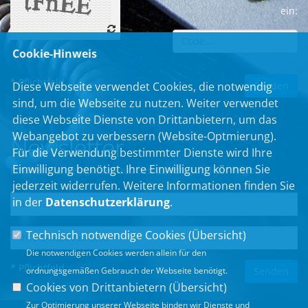
ein:
Cookie-Hinweis
* Pflichtfeld
Diese Webseite verwendet Cookies, die notwendig
sind, um die Webseite zu nutzen. Weiter verwendet
diese Webseite Dienste von Drittanbietern, um das
Webangebot zu verbessern (Website-Optmierung).
Newsletter
Für die Verwendung bestimmter Dienste wird Ihre
Einwilligung benötigt. Ihre Einwilligung können Sie
Erhalten Sie Neuigkeiten aus dem Landtag und der Region.
jederzeit widerrufen. Weitere Informationen finden Sie
in der
Datenschutzerklärung
.
Technisch notwendige Cookies (
Übersicht
)
Die notwendigen Cookies werden allein für den
* Pflichtfeld
ordnungsgemäßen Gebrauch der Webseite benötigt.
Cookies von Drittanbietern (
Übersicht
)
Zur Optimierung unserer Webseite binden wir Dienste und