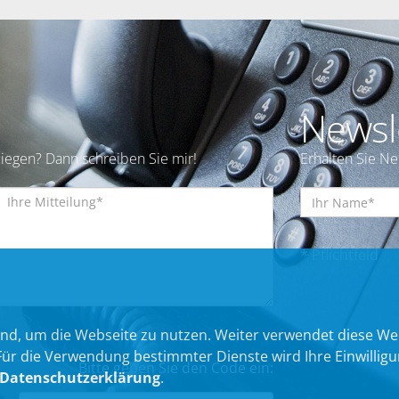
Newsl
iegen? Dann schreiben Sie mir!
Erhalten Sie N
* Pflichtfeld
nd, um die Webseite zu nutzen. Weiter verwendet diese We
 die Verwendung bestimmter Dienste wird Ihre Einwilligung 
Bitte geben Sie den Code ein:
Datenschutzerklärung
.