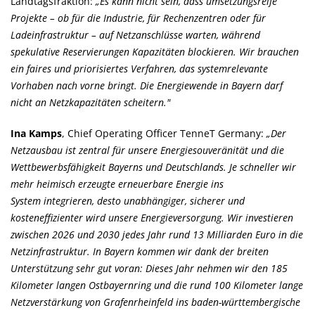
Landtagsfraktion:
Es kann nicht sein, dass umsetzungsreife
Projekte – ob für die Industrie, für Rechenzentren oder für
Ladeinfrastruktur – auf Netzanschlüsse warten, während
spekulative Reservierungen Kapazitäten blockieren. Wir brauchen
ein faires und priorisiertes Verfahren, das systemrelevante
Vorhaben nach vorne bringt. Die Energiewende in Bayern darf
nicht an Netzkapazitäten scheitern."
Ina Kamps
, Chief Operating Officer TenneT Germany:
Der
Netzausbau ist zentral für unsere Energiesouveränität und die
Wettbewerbsfähigkeit Bayerns und Deutschlands. Je schneller wir
mehr heimisch erzeugte erneuerbare Energie ins
System integrieren, desto unabhängiger, sicherer und
kosteneffizienter wird unsere Energieversorgung. Wir investieren
zwischen 2026 und 2030 jedes Jahr rund 13 Milliarden Euro in die
Netzinfrastruktur. In Bayern kommen wir dank der breiten
Unterstützung sehr gut voran: Dieses Jahr nehmen wir den 185
Kilometer langen Ostbayernring und die rund 100 Kilometer lange
Netzverstärkung von Grafenrheinfeld ins baden-württembergische