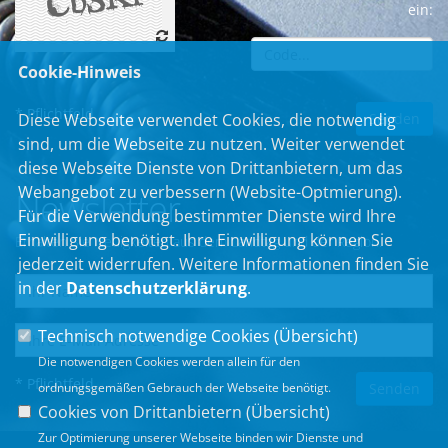
ein:
Cookie-Hinweis
* Pflichtfeld
Diese Webseite verwendet Cookies, die notwendig
sind, um die Webseite zu nutzen. Weiter verwendet
diese Webseite Dienste von Drittanbietern, um das
Webangebot zu verbessern (Website-Optmierung).
Newsletter
Für die Verwendung bestimmter Dienste wird Ihre
Einwilligung benötigt. Ihre Einwilligung können Sie
Erhalten Sie Neuigkeiten aus dem Landtag und der Region.
jederzeit widerrufen. Weitere Informationen finden Sie
in der
Datenschutzerklärung
.
Technisch notwendige Cookies (
Übersicht
)
Die notwendigen Cookies werden allein für den
* Pflichtfeld
ordnungsgemäßen Gebrauch der Webseite benötigt.
Cookies von Drittanbietern (
Übersicht
)
Zur Optimierung unserer Webseite binden wir Dienste und